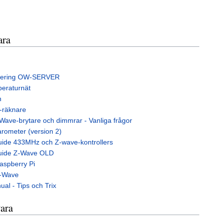
ara
tering OW-SERVER
peraturnät
n
e-räknare
Wave-brytare och dimmrar - Vanliga frågor
arometer (version 2)
guide 433MHz och Z-wave-kontrollers
guide Z-Wave OLD
aspberry Pi
Z-Wave
l - Tips och Trix
ara