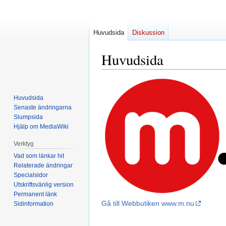
Huvudsida
Diskussion
Huvudsida
Hoppa
Hoppa
till
till
Huvudsida
navigering
sök
Senaste ändringarna
Slumpsida
Hjälp om MediaWiki
Verktyg
Vad som länkar hit
Relaterade ändringar
Specialsidor
Utskriftsvänlig version
Permanent länk
Gå till Webbutiken www.m.nu
Sidinformation